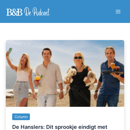
Ga
naar
Main
de
inhoud
Men
Column
De Hanslers: Dit sprookje eindigt met