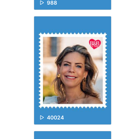
988
40024