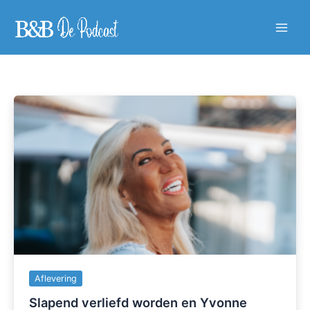
Ga
naar
Main
de
inhoud
Men
Aflevering
Slapend verliefd worden en Yvonne