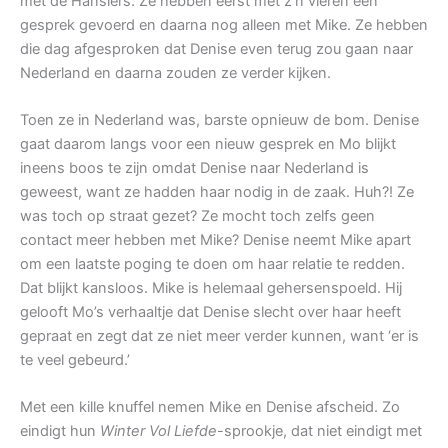
met de Hanslers. Ze hebben eerst met z’n vieren een
gesprek gevoerd en daarna nog alleen met Mike. Ze hebben
die dag afgesproken dat Denise even terug zou gaan naar
Nederland en daarna zouden ze verder kijken.
Toen ze in Nederland was, barste opnieuw de bom. Denise
gaat daarom langs voor een nieuw gesprek en Mo blijkt
ineens boos te zijn omdat Denise naar Nederland is
geweest, want ze hadden haar nodig in de zaak. Huh?! Ze
was toch op straat gezet? Ze mocht toch zelfs geen
contact meer hebben met Mike? Denise neemt Mike apart
om een laatste poging te doen om haar relatie te redden.
Dat blijkt kansloos. Mike is helemaal gehersenspoeld. Hij
gelooft Mo’s verhaaltje dat Denise slecht over haar heeft
gepraat en zegt dat ze niet meer verder kunnen, want ‘er is
te veel gebeurd.’
Met een kille knuffel nemen Mike en Denise afscheid. Zo
eindigt hun
Winter Vol Liefde
-sprookje, dat niet eindigt met