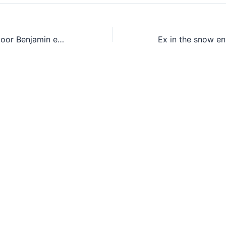
Vliegende start voor Benjamin en is Saul al verloofd? (Week 1 mét Leendert)