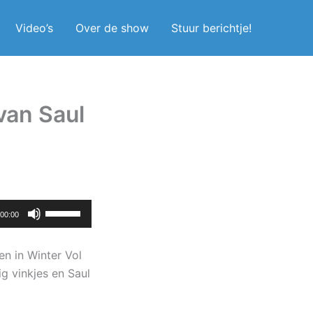
Video’s
Over de show
Stuur berichtje!
 van Saul
Gebruik
00:00
Omhoog/Omlaag
pijltoetsen
n in Winter Vol
om
g vinkjes en Saul
het
volume