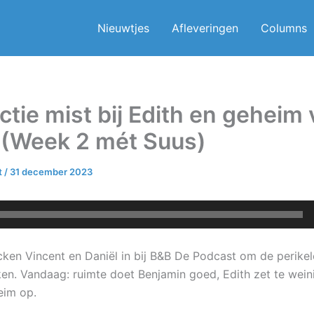
Nieuwtjes
Afleveringen
Columns
ectie mist bij Edith en geheim
 (Week 2 mét Suus)
t
/
31 december 2023
ken Vincent en Daniël in bij B&B De Podcast om de perikele
en. Vandaag: ruimte doet Benjamin goed, Edith zet te weini
eim op.