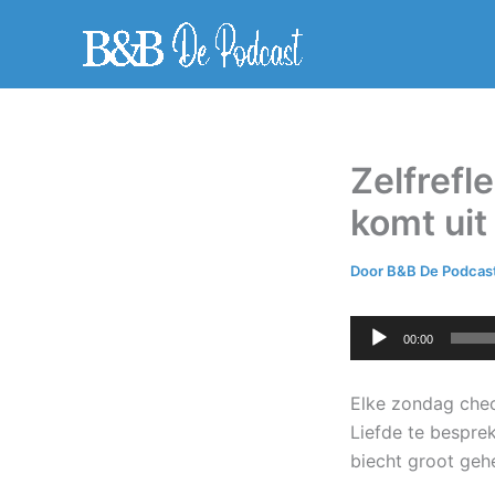
Ga
naar
de
inhoud
Zelfrefl
komt uit
Door
B&B De Podcas
Audiospeler
00:00
Elke zondag chec
Liefde te besprek
biecht groot geh