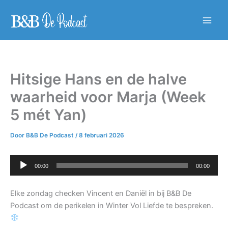
Ga
naar
Main
de
inhoud
Men
Hitsige Hans en de halve
waarheid voor Marja (Week
5 mét Yan)
Door
B&B De Podcast
/
8 februari 2026
Audiospeler
00:00
00:00
Elke zondag checken Vincent en Daniël in bij B&B De
Podcast om de perikelen in Winter Vol Liefde te bespreken.