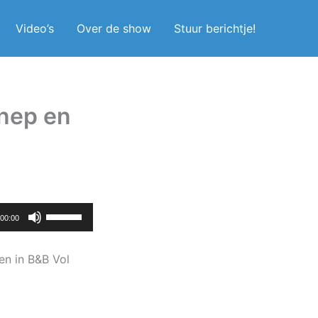
Video’s
Over de show
Stuur berichtje!
 nep en
Gebruik
00:00
Omhoog/Omlaag
pijltoetsen
en in B&B Vol
om
het
volume