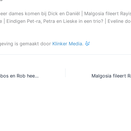
eer dames komen bij Dick en Daniël | Malgosia fileert Rayi
 | Eindigen Pet-ra, Petra en Lieske in een trio? | Eveline d
eving is gemaakt door
Klinker Media
.
Tranendal op Lesbos en Rob heeft al erotische gevoelens (Week 2 mét Ammarie)