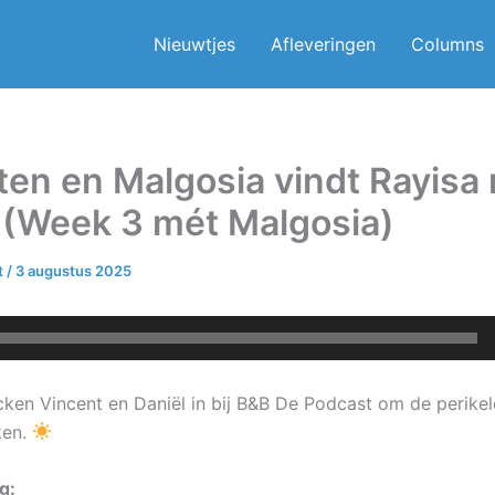
Nieuwtjes
Afleveringen
Columns
en en Malgosia vindt Rayisa
 (Week 3 mét Malgosia)
t
/
3 augustus 2025
ken Vincent en Daniël in bij B&B De Podcast om de perikel
ken.
g: