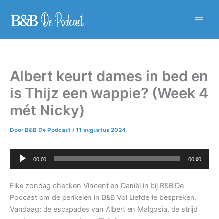
Ga
naar
Main
de
inhoud
Men
Albert keurt dames in bed en
is Thijz een wappie? (Week 4
mét Nicky)
Door
B&B De Podcast
/
11 augustus 2024
Audiospeler
00:00
00:00
Elke zondag checken Vincent en Daniël in bij B&B De
Podcast om de perikelen in B&B Vol Liefde te bespreken.
Vandaag: de escapades van Albert en Malgosia, de strijd